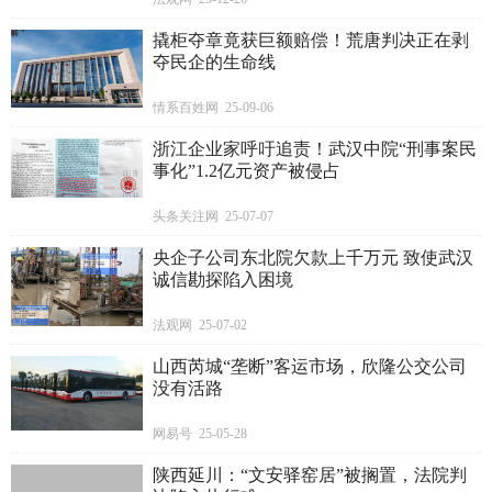
撬柜夺章竟获巨额赔偿！荒唐判决正在剥
夺民企的生命线
情系百姓网 25-09-06
浙江企业家呼吁追责！武汉中院“刑事案民
事化”1.2亿元资产被侵占
头条关注网 25-07-07
央企子公司东北院欠款上千万元 致使武汉
诚信勘探陷入困境
法观网 25-07-02
山西芮城“垄断”客运市场，欣隆公交公司
没有活路
网易号 25-05-28
陕西延川：“文安驿窑居”被搁置，法院判