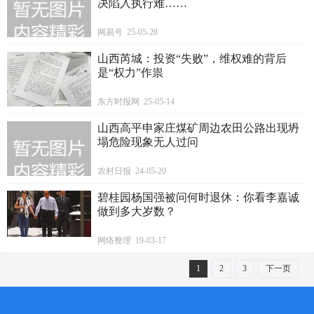
决陷入执行难……
网易号 25-05-28
山西芮城：投资“失败”，维权难的背后
是“权力”作祟
东方时报网 25-05-14
山西高平申家庄煤矿周边农田公路出现坍
塌危险现象无人过问
农村日报 24-05-20
碧桂园杨国强被问何时退休：你看李嘉诚
做到多大岁数？
网络整理 19-03-17
1
2
3
下一页