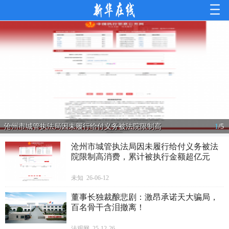
沧州市城管执法局因未履行给付义务被法院限制高
1
/
5
沧州市城管执法局因未履行给付义务被法
院限制高消费，累计被执行金额超亿元
未知 26-06-12
董事长独裁酿悲剧：激昂承诺天大骗局，
百名骨干含泪撤离！
法观网 25-12-26