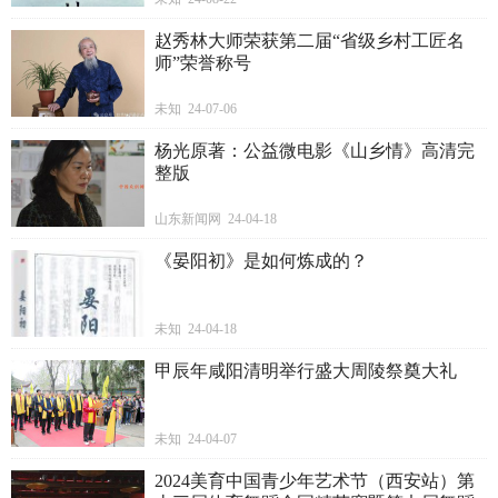
赵秀林大师荣获第二届“省级乡村工匠名
师”荣誉称号
未知 24-07-06
杨光原著：公益微电影《山乡情》高清完
整版
山东新闻网 24-04-18
《晏阳初》是如何炼成的？
未知 24-04-18
甲辰年咸阳清明举行盛大周陵祭奠大礼
未知 24-04-07
2024美育中国青少年艺术节（西安站）第