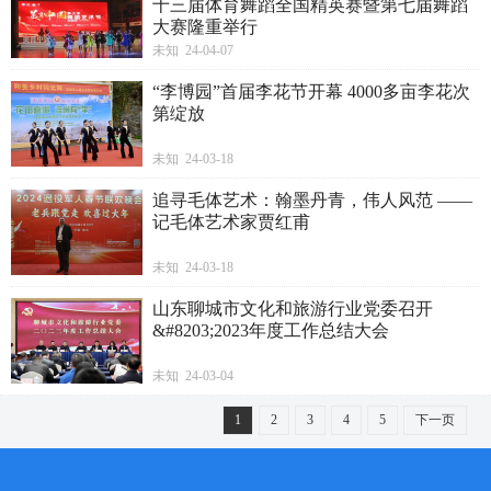
十三届体育舞蹈全国精英赛暨第七届舞蹈
大赛隆重举行
未知 24-04-07
“李博园”首届李花节开幕 4000多亩李花次
第绽放
未知 24-03-18
追寻毛体艺术：翰墨丹青，伟人风范 ——
记毛体艺术家贾红甫
未知 24-03-18
山东聊城市文化和旅游行业党委召开
&#8203;2023年度工作总结大会
未知 24-03-04
1
2
3
4
5
下一页