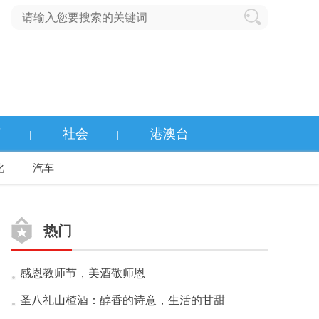
育
社会
港澳台
|
|
化
汽车
热门
感恩教师节，美酒敬师恩
圣八礼山楂酒：醇香的诗意，生活的甘甜