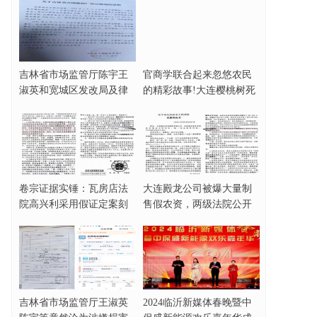
吉林省市场监管厅陈宇王
官商学联合起来忽悠农民
淑英和宽城区发改局及律
的精彩故事!大连樱桃树死
师协会田大原被指
亡事件完整梳理
卷宗证据实锤：瓦房店法
大连殿龙公司被爆大量制
院高兴利采用假证定案刻
售假农资，两级法院公开
意制造缺席判决！
为其站队？
吉林省市场监管厅王淑英
2024临沂新媒体春晚暨中