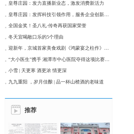
皇尊庄园：发力直播新业态，激发消费新活力
皇尊庄园：发挥科技引领作用，服务企业创新发展
全国金奖！圣八礼·传奇再获国家荣誉
冬天宜喝敞口乐的5个理由
迎新年，京城首家美食戏剧《鸿蒙宴之柱作》首演成功
“大小医生”携手 湘潭市中心医院夺得这项比赛一等奖
小雪 | 天更寒 酒更浓 情更深
九九重阳 ，岁月佳酿 | 品一杯山楂酒的老味道
推荐