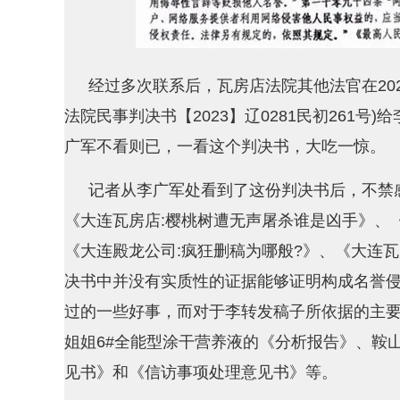
经过多次联系后，瓦房店法院其他法官在20
法院民事判决书【2023】辽0281民初261号
广军不看则已，一看这个判决书，大吃一惊。
记者从李广军处看到了这份判决书后，不禁
《大连瓦房店:樱桃树遭无声屠杀谁是凶手》、《
《大连殿龙公司:疯狂删稿为哪般?》、《大连
决书中并没有实质性的证据能够证明构成名誉
过的一些好事，而对于李转发稿子所依据的主
姐姐6#全能型涂干营养液的《分析报告》、鞍
见书》和《信访事项处理意见书》等。