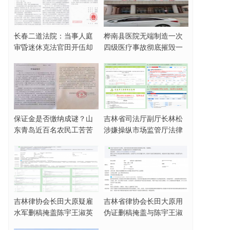
长春二道法院：当事人庭
桦南县医院无端制造一次
审昏迷休克法官田开伍却
四级医疗事故彻底摧毁一
脱法袍欲与家属动
名女企业家
保证金是否缴纳成谜？山
吉林省司法厅副厅长林松
东青岛近百名农民工苦苦
涉嫌操纵市场监管厅法律
讨薪三年无果
顾问招标活动，被
吉林律协会长田大原疑雇
吉林省律协会长田大原用
水军删稿掩盖陈宇王淑英
伪证删稿掩盖与陈宇王淑
霸占集体财产事实
英合谋霸占集体财