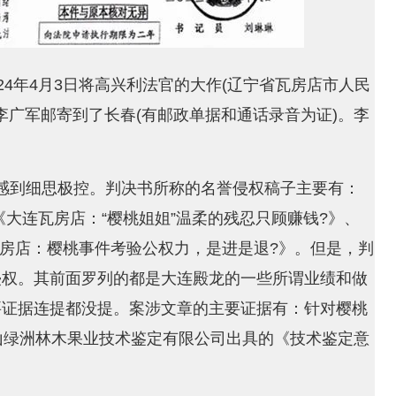
24年4月3日将高兴利法官的大作(辽宁省瓦房店市人民
)给李广军邮寄到了长春(有邮政单据和通话录音为证)。李
感到细思极控。判决书所称的名誉侵权稿子主要有：
大连瓦房店：“樱桃姐姐”温柔的残忍只顾赚钱?》、
瓦房店：樱桃事件考验公权力，是进是退?》。但是，判
侵权。其前面罗列的都是大连殿龙的一些所谓业绩和做
要证据连提都没提。案涉文章的主要证据有：针对樱桃
山绿洲林木果业技术鉴定有限公司出具的《技术鉴定意