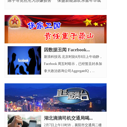
陈宇等竟然沦为涉嫌损害
保盛新能源欢乐嘉年华成
营商环境的元凶?
功举办
因数据丑闻 Facebook...
新浪科技讯 北京时刻4月8日上午动静，
Facebook 周五时暗示，已经暂且封杀加
拿大政治咨询公司AggregateIQ，...
湖北滴滴司机交通局喝...
2月7日上午11时许，襄阳市交通局二楼