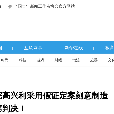
站
全国青年新闻工作者协会官方网站
闻
互联网事
新华在线
教
|
|
|
时尚
科技
游戏
财经
动漫
旅游
文
院高兴利采用假证定案刻意制造
席判决！