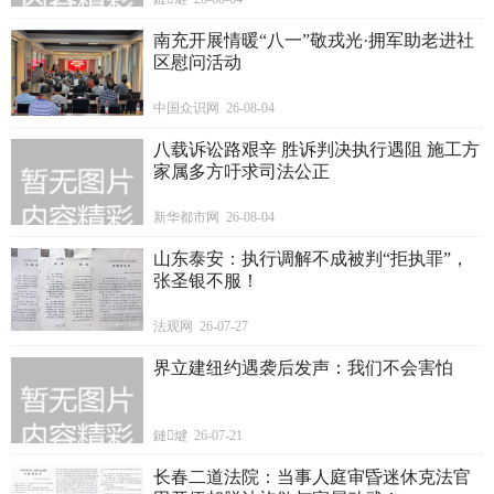
南充开展情暖“八一”敬戎光·拥军助老进社
区慰问活动
中国众识网 26-08-04
八载诉讼路艰辛 胜诉判决执行遇阻 施工方
家属多方吁求司法公正
新华都市网 26-08-04
山东泰安：执行调解不成被判“拒执罪”，
张圣银不服！
法观网 26-07-27
界立建纽约遇袭后发声：我们不会害怕
鏈煡 26-07-21
长春二道法院：当事人庭审昏迷休克法官