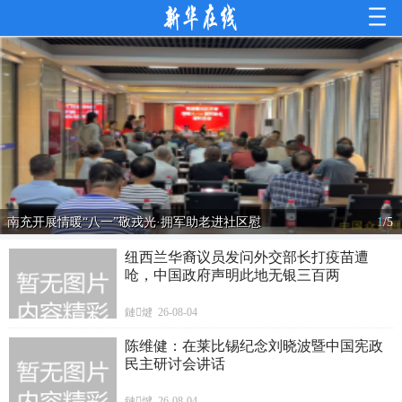
南充开展情暖“八一”敬戎光·拥军助老进社区慰
1
/
5
纽西兰华裔议员发问外交部长打疫苗遭
呛，中国政府声明此地无银三百两
鏈煡 26-08-04
陈维健：在莱比锡纪念刘晓波暨中国宪政
民主研讨会讲话
鏈煡 26-08-04