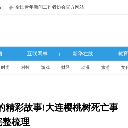
站
全国青年新闻工作者协会官方网站
闻
互联网事
新华在线
教
|
|
|
时尚
科技
游戏
财经
动漫
旅游
文
的精彩故事!大连樱桃树死亡事
完整梳理