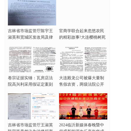
吉林省市场监管厅陈宇王
官商学联合起来忽悠农民
淑英和宽城区发改局及律
的精彩故事!大连樱桃树死
师协会田大原被指
亡事件完整梳理
卷宗证据实锤：瓦房店法
大连殿龙公司被爆大量制
院高兴利采用假证定案刻
售假农资，两级法院公开
意制造缺席判决！
为其站队？
吉林省市场监管厅王淑英
2024临沂新媒体春晚暨中