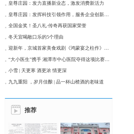
皇尊庄园：发力直播新业态，激发消费新活力
皇尊庄园：发挥科技引领作用，服务企业创新发展
全国金奖！圣八礼·传奇再获国家荣誉
冬天宜喝敞口乐的5个理由
迎新年，京城首家美食戏剧《鸿蒙宴之柱作》首演成功
“大小医生”携手 湘潭市中心医院夺得这项比赛一等奖
小雪 | 天更寒 酒更浓 情更深
九九重阳 ，岁月佳酿 | 品一杯山楂酒的老味道
推荐