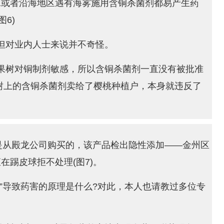
水或者沿海地区遇有海雾施用含铜杀菌剂都易产生药
6)
但对业内人士来说并不奇怪。
果树对铜制剂敏感，所以含铜杀菌剂一直没有被批准
树上的含铜杀菌剂卖给了樱桃种植户，本身就违反了
也是从殿龙公司购买的，该产品检出隐性添加——金州区
踢皮球拒不处理(图7)。
”导致药害的原理是什么?对此，本人也请教过多位专