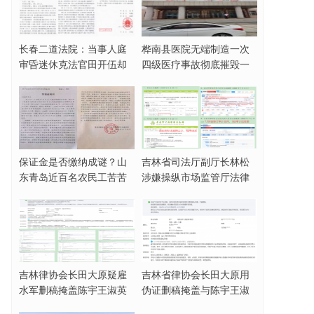
长春二道法院：当事人庭
桦南县医院无端制造一次
审昏迷休克法官田开伍却
四级医疗事故彻底摧毁一
脱法袍欲与家属动
名女企业家
保证金是否缴纳成谜？山
吉林省司法厅副厅长林松
东青岛近百名农民工苦苦
涉嫌操纵市场监管厅法律
讨薪三年无果
顾问招标活动，被
吉林律协会长田大原疑雇
吉林省律协会长田大原用
水军删稿掩盖陈宇王淑英
伪证删稿掩盖与陈宇王淑
霸占集体财产事实
英合谋霸占集体财