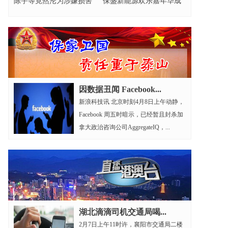
陈宇等竟然沦为涉嫌损害
保盛新能源欢乐嘉年华成
营商环境的元凶?
功举办
因数据丑闻 Facebook...
新浪科技讯 北京时刻4月8日上午动静，
Facebook 周五时暗示，已经暂且封杀加
拿大政治咨询公司AggregateIQ，...
湖北滴滴司机交通局喝...
2月7日上午11时许，襄阳市交通局二楼