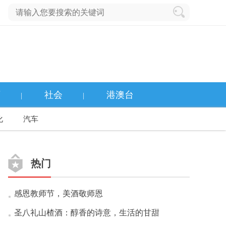
育
社会
港澳台
|
|
化
汽车
热门
感恩教师节，美酒敬师恩
圣八礼山楂酒：醇香的诗意，生活的甘甜