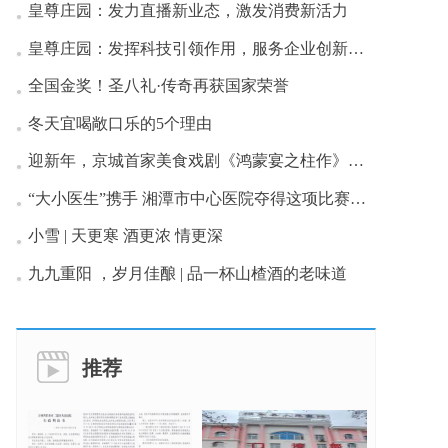
皇尊庄园：发力直播新业态，激发消费新活力
皇尊庄园：发挥科技引领作用，服务企业创新发展
全国金奖！圣八礼·传奇再获国家荣誉
冬天宜喝敞口乐的5个理由
迎新年，京城首家美食戏剧《鸿蒙宴之柱作》首演成功
“大小医生”携手 湘潭市中心医院夺得这项比赛一等奖
小雪 | 天更寒 酒更浓 情更深
九九重阳 ，岁月佳酿 | 品一杯山楂酒的老味道
推荐