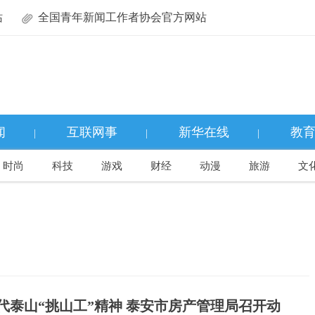
站
全国青年新闻工作者协会官方网站
闻
互联网事
新华在线
教
|
|
|
时尚
科技
游戏
财经
动漫
旅游
文
代泰山“挑山工”精神 泰安市房产管理局召开动