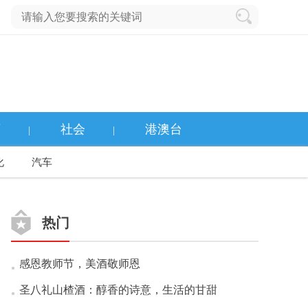
育
社会
港澳台
|
|
化
汽车
热门
感恩教师节，美酒敬师恩
圣八礼山楂酒：醇香的诗意，生活的甘甜