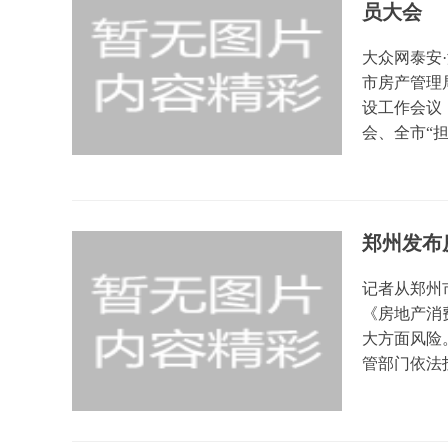
员大会
大众网泰安·
市房产管理
设工作会议
会、全市“担当
郑州发布
记者从郑州
《房地产消
大方面风险
管部门依法投