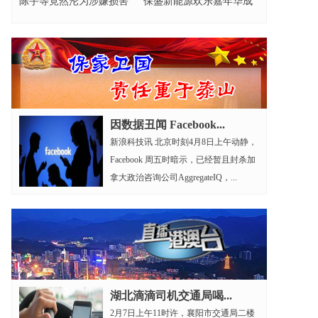
陈宇等竟然沦为涉嫌损害
保盛新能源欢乐嘉年华成
营商环境的元凶?
功举办
因数据丑闻 Facebook...
新浪科技讯 北京时刻4月8日上午动静，
Facebook 周五时暗示，已经暂且封杀加
拿大政治咨询公司AggregateIQ，...
湖北滴滴司机交通局喝...
2月7日上午11时许，襄阳市交通局二楼