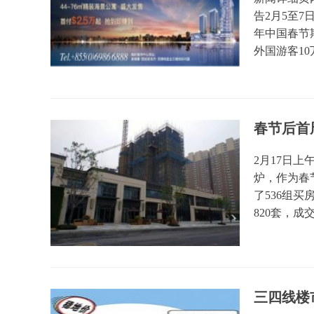
告2月5至7
年中国春节期
外国游客10万5
春节后首
2月17日
炉，作为春
了536组
820套，成交
三四线楼