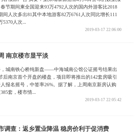
日春节期间柬全国迎来93万4792人次的国内外游客比2018
间人次多出81其中本地游客82万6761人次同比增长111
370人次...
2019-03-17 22:06:00
周 南京楼市显平淡
上午，城南铁心桥纯新盘——中海城南公馆公证摇号结果出
节后南京首个开盘的楼盘，项目即将推出的142套房吸引
买房人报名摇号，中签率26%。据了解，上周南京新房认购
385套，楼市情...
2019-03-17 22:05:42
市调查：返乡置业降温 稳房价利于促消费