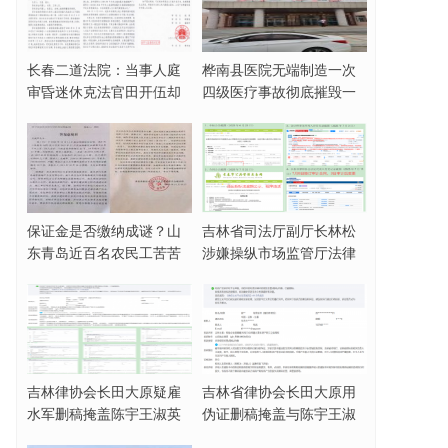
长春二道法院：当事人庭
桦南县医院无端制造一次
审昏迷休克法官田开伍却
四级医疗事故彻底摧毁一
脱法袍欲与家属动
名女企业家
保证金是否缴纳成谜？山
吉林省司法厅副厅长林松
东青岛近百名农民工苦苦
涉嫌操纵市场监管厅法律
讨薪三年无果
顾问招标活动，被
吉林律协会长田大原疑雇
吉林省律协会长田大原用
水军删稿掩盖陈宇王淑英
伪证删稿掩盖与陈宇王淑
霸占集体财产事实
英合谋霸占集体财