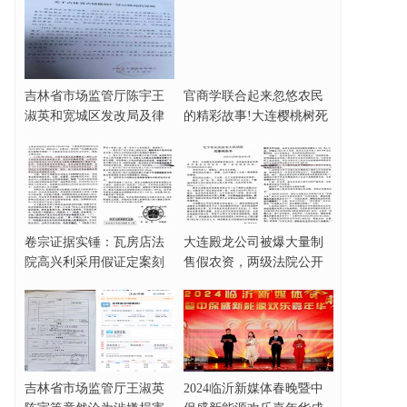
吉林省市场监管厅陈宇王
官商学联合起来忽悠农民
淑英和宽城区发改局及律
的精彩故事!大连樱桃树死
师协会田大原被指
亡事件完整梳理
卷宗证据实锤：瓦房店法
大连殿龙公司被爆大量制
院高兴利采用假证定案刻
售假农资，两级法院公开
意制造缺席判决！
为其站队？
吉林省市场监管厅王淑英
2024临沂新媒体春晚暨中